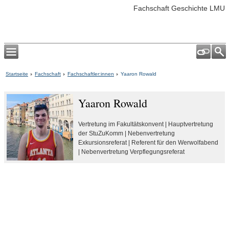
Fachschaft Geschichte LMU
Startseite
Fachschaft
Fachschaftler:innen
Yaaron Rowald
Yaaron Rowald
Vertretung im Fakultätskonvent | Hauptvertretung
der StuZuKomm | Nebenvertretung
Exkursionsreferat | Referent für den Werwolfabend
| Nebenvertretung Verpflegungsreferat